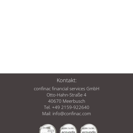
PROJEKTMANAGEMENT
EINKAUF
Kontakt:
confinac financial services GmbH
Otto-Hahn-Straße 4
40670 Meerbusch
Tel. +49 2159-922640
Mail:
info@confinac.com